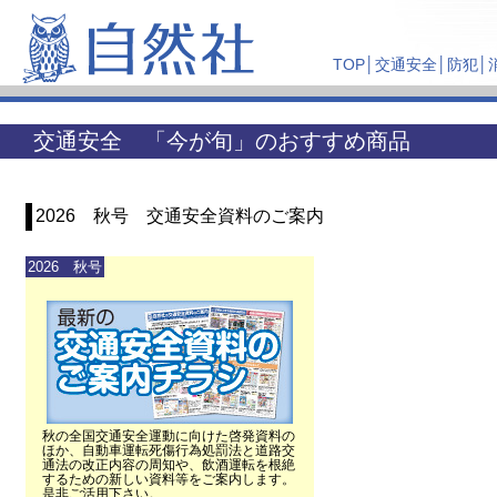
TOP
│
交通安全
│
防犯
│
交通安全 「今が旬」のおすすめ商品
2026 秋号 交通安全資料のご案内
2026 秋号
秋の全国交通安全運動に向けた啓発資料の
ほか、自動車運転死傷行為処罰法と道路交
通法の改正内容の周知や、飲酒運転を根絶
するための新しい資料等をご案内します。
是非ご活用下さい。